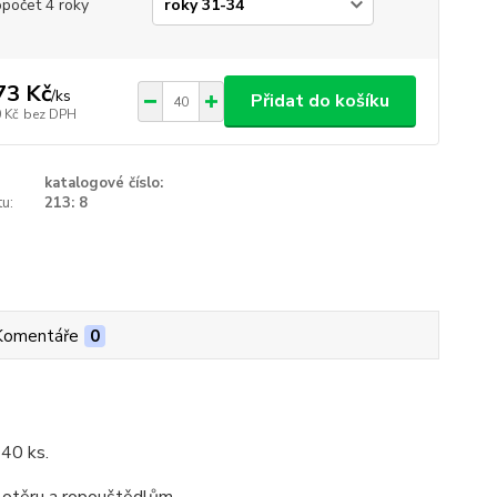
opočet 4 roky
73 Kč
/
ks
Přidat do košíku
 Kč
bez DPH
katalogové číslo:
u:
213: 8
Komentáře
0
 40 ks.
 otěru a ropouštědlům.