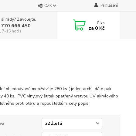
Přihlášení
CZK
 si rady? Zavolejte.
0
ks
 770 666 450
za
0 Kč
, 7-15 hod.)
lní objednávané množství je 280 ks ( jeden arch). dále pak
y 40 ks. PVC vinylový štítek opatřený vrstvou UV akrylového
dolného proti otěru a ropouštědlům.
celý popis
va