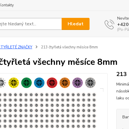
Kontakty
Nevíte
Hledat
+420
(Po-Pá
ČTYŘLETÉ ZNAČKY
213 čtyřletá všechny měsíce 8mm
čtyřletá všechny měsíce 8mm
213
Minimá
násobk
laku o
Bar