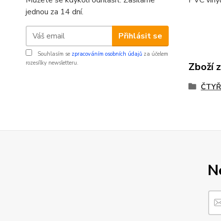
Můžete se kdykoli odhlásit. Zasíláme
jednou za 14 dní.
Přihlásit se
Souhlasím se
zpracováním osobních údajů
za účelem
rozesílky newsletteru.
Zboží 
ČTYŘ
N