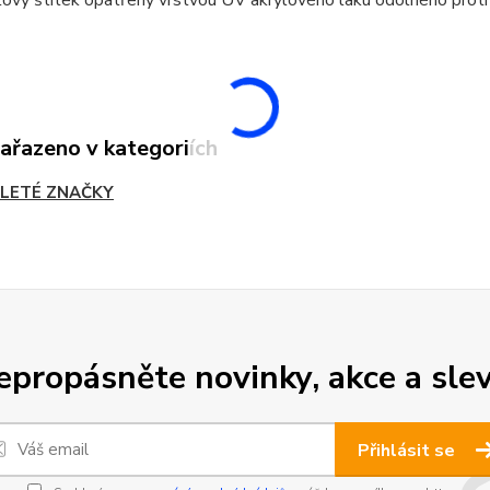
zařazeno v kategoriích
LETÉ ZNAČKY
epropásněte novinky, akce a slev
Přihlásit se