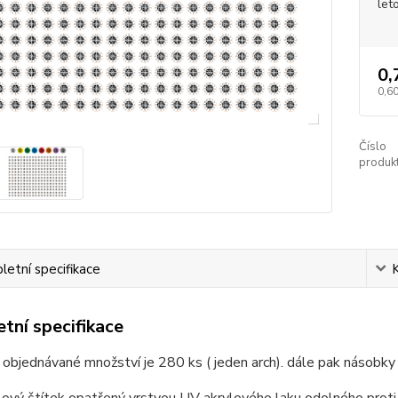
let
0,
0,60
Číslo
produkt
etní specifikace
tní specifikace
 objednávané množství je 280 ks ( jeden arch). dále pak násobky
ový štítek opatřený vrstvou UV akrylového laku odolného proti