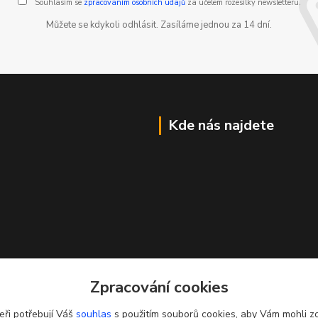
Souhlasím se
zpracováním osobních údajů
za účelem rozesílky newsletteru.
Můžete se kdykoli odhlásit. Zasíláme jednou za 14 dní.
Kde nás najdete
Zpracování cookies
eři potřebují Váš
souhlas
s použitím souborů cookies, aby Vám mohli z