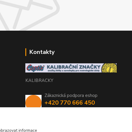
Kontakty
KALIBRACKY
Zákaznická podpora eshop
+420 770 666 450
(Po-Pá, 7-15 hod.)
coptis@coptis.cz
obrazovat informace