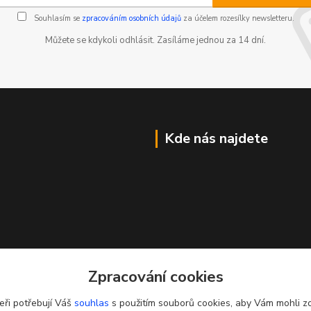
Souhlasím se
zpracováním osobních údajů
za účelem rozesílky newsletteru.
Můžete se kdykoli odhlásit. Zasíláme jednou za 14 dní.
Kde nás najdete
Zpracování cookies
eři potřebují Váš
souhlas
s použitím souborů cookies, aby Vám mohli z