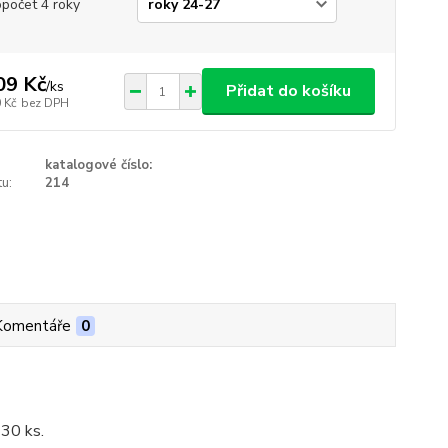
opočet 4 roky
09 Kč
/
ks
Přidat do košíku
 Kč
bez DPH
katalogové číslo:
u:
214
Komentáře
0
 30 ks.