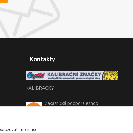
Kontakty
KALIBRACKY
Zákaznická podpora eshop
+420 770 666 450
(Po-Pá, 7-15 hod.)
obrazovat informace
coptis@coptis.cz