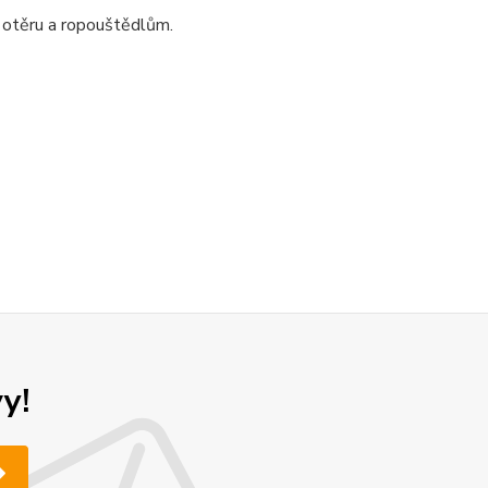
 otěru a ropouštědlům.
y!