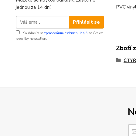
Můžete se kdykoli odhlásit. Zasíláme
PVC vinyl
jednou za 14 dní.
Přihlásit se
Souhlasím se
zpracováním osobních údajů
za účelem
rozesílky newsletteru.
Zboží 
ČTYŘ
N