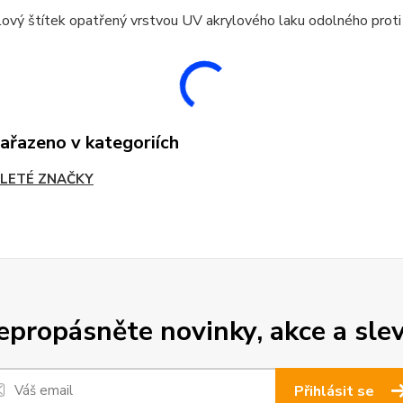
ový štítek opatřený vrstvou UV akrylového laku odolného proti
zařazeno v kategoriích
LETÉ ZNAČKY
epropásněte novinky, akce a slev
Přihlásit se