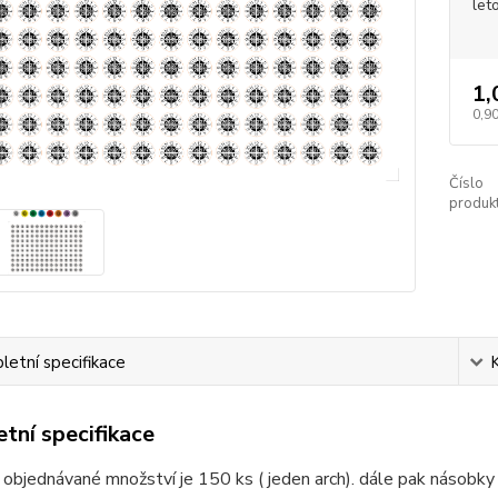
let
1,
0,90
Číslo
produkt
etní specifikace
tní specifikace
 objednávané množství je 150 ks ( jeden arch). dále pak násobky