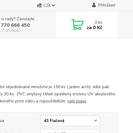
Přihlášení
CZK
 si rady? Zavolejte.
0
ks
 770 666 450
za
0 Kč
, 7-15 hod.)
lní objednávané množství je 150 ks ( jeden arch). dále pak
y 30 ks. PVC vinylový štítek opatřený vrstvou UV akrylového
dolného proti otěru a ropouštědlům.
celý popis
va