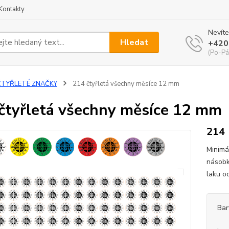
Kontakty
Nevíte
Hledat
+420
(Po-Pá
ČTYŘLETÉ ZNAČKY
214 čtyřletá všechny měsíce 12 mm
čtyřletá všechny měsíce 12 mm
214
Minimá
násobk
laku o
Bar