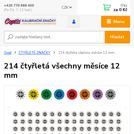
0
ks
+420 770 666 450
CZK
za
0 Kč
(Po-Pá, 7-15 hod.)
Menu
Hledat
Úvod
ČTYŘLETÉ ZNAČKY
214 čtyřletá všechny měsíce 12 mm
214 čtyřletá všechny měsíce 12
mm