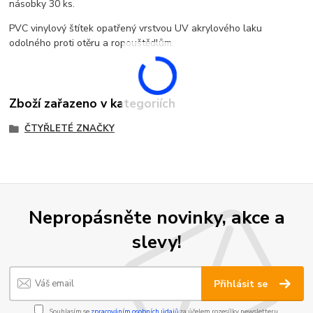
násobky 30 ks.
PVC vinylový štítek opatřený vrstvou UV akrylového laku
odolného proti otěru a ropouštědlům.
Zboží zařazeno v kategoriích
ČTYŘLETÉ ZNAČKY
Nepropásněte novinky, akce a
slevy!
Přihlásit se
Souhlasím se
zpracováním osobních údajů
za účelem rozesílky newsletteru.