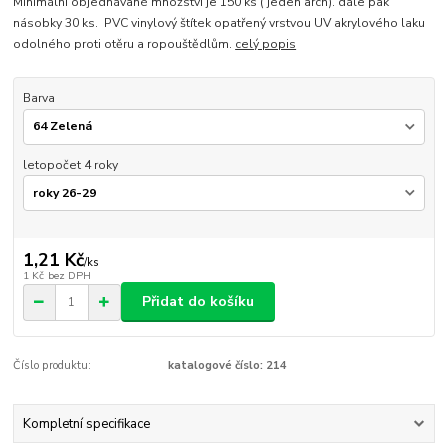
Minimální objednávané množství je 150 ks ( jeden arch). dále pak
násobky 30 ks. PVC vinylový štítek opatřený vrstvou UV akrylového laku
odolného proti otěru a ropouštědlům.
celý popis
Barva
letopočet 4 roky
1,21 Kč
/
ks
1 Kč
bez DPH
Přidat do košíku
Číslo produktu:
katalogové číslo: 214
Kompletní specifikace