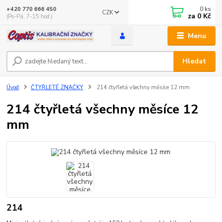
0
ks
+420 770 666 450
CZK
za
0 Kč
(Po-Pá, 7-15 hod.)
Menu
Hledat
Úvod
ČTYŘLETÉ ZNAČKY
214 čtyřletá všechny měsíce 12 mm
214 čtyřletá všechny měsíce 12
mm
214