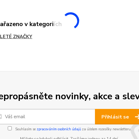
zařazeno v kategoriích
LETÉ ZNAČKY
epropásněte novinky, akce a slev
Přihlásit se
Souhlasím se
zpracováním osobních údajů
za účelem rozesílky newsletteru.