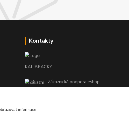
Kontakty
KALIBRACKY
Zákaznická podpora eshop
+420 770 666 450
(Po-Pá, 7-15 hod.)
coptis@coptis.cz
obrazovat informace