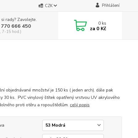
Přihlášení
CZK
 si rady? Zavolejte.
0
ks
 770 666 450
za
0 Kč
, 7-15 hod.)
lní objednávané množství je 150 ks ( jeden arch). dále pak
y 30 ks. PVC vinylový štítek opatřený vrstvou UV akrylového
dolného proti otěru a ropouštědlům.
celý popis
va