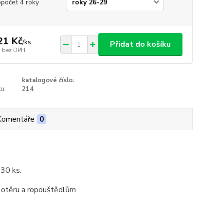
opočet 4 roky
21 Kč
/
ks
Přidat do košíku
bez DPH
katalogové číslo:
u:
214
Komentáře
0
 30 ks.
 otěru a ropouštědlům.