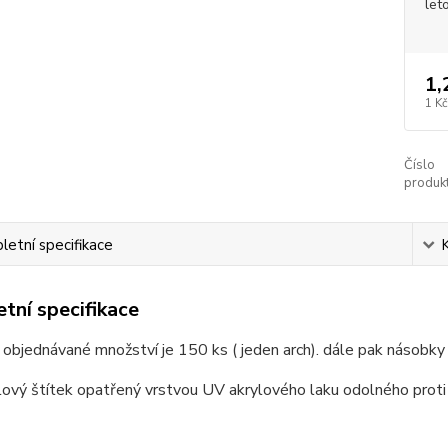
let
1,
1 Kč
Číslo
produkt
etní specifikace
tní specifikace
 objednávané množství je 150 ks ( jeden arch). dále pak násobky
ový štítek opatřený vrstvou UV akrylového laku odolného proti