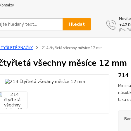
Kontakty
Nevíte
Hledat
+420
(Po-Pá
ČTYŘLETÉ ZNAČKY
214 čtyřletá všechny měsíce 12 mm
čtyřletá všechny měsíce 12 mm
214
Minimá
násobk
laku o
Bar