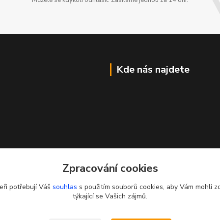
Můžete se kdykoli odhlásit. Zasíláme jednou za 14 dní.
Kde nás najdete
Zpracování cookies
eři potřebují Váš
souhlas
s použitím souborů cookies, aby Vám mohli z
týkající se Vašich zájmů.