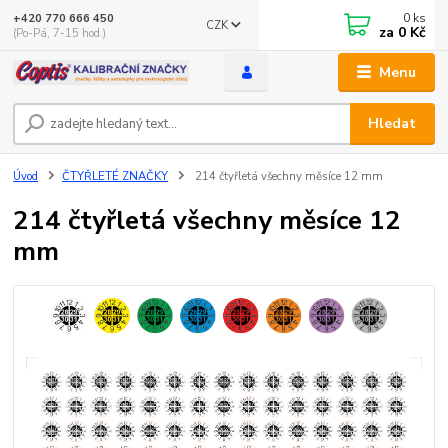
0
ks
+420 770 666 450
CZK
za
0 Kč
(Po-Pá, 7-15 hod.)
Menu
Hledat
Úvod
ČTYŘLETÉ ZNAČKY
214 čtyřletá všechny měsíce 12 mm
214 čtyřletá všechny měsíce 12
mm