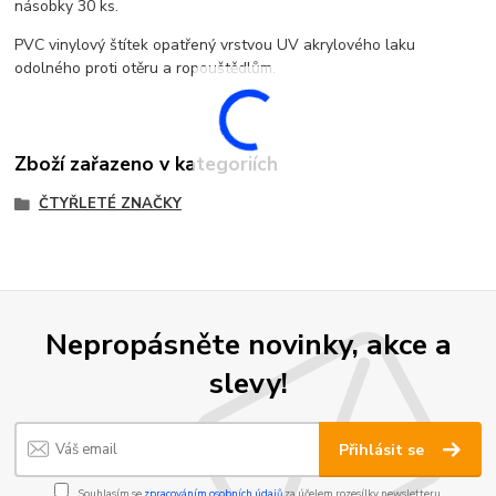
násobky 30 ks.
PVC vinylový štítek opatřený vrstvou UV akrylového laku
odolného proti otěru a ropouštědlům.
Zboží zařazeno v kategoriích
ČTYŘLETÉ ZNAČKY
Nepropásněte novinky, akce a
slevy!
Přihlásit se
Souhlasím se
zpracováním osobních údajů
za účelem rozesílky newsletteru.