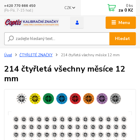
0
ks
+420 770 666 450
CZK
za
0 Kč
(Po-Pá, 7-15 hod.)
Menu
Hledat
Úvod
ČTYŘLETÉ ZNAČKY
214 čtyřletá všechny měsíce 12 mm
214 čtyřletá všechny měsíce 12
mm