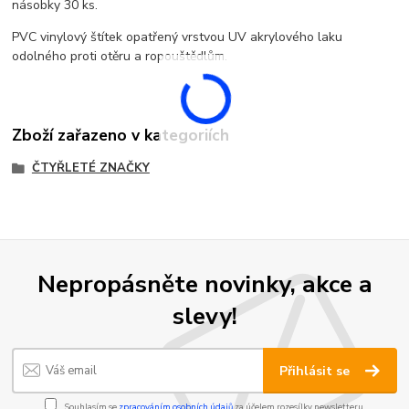
násobky 30 ks.
PVC vinylový štítek opatřený vrstvou UV akrylového laku
odolného proti otěru a ropouštědlům.
Zboží zařazeno v kategoriích
ČTYŘLETÉ ZNAČKY
Nepropásněte novinky, akce a
slevy!
Přihlásit se
Souhlasím se
zpracováním osobních údajů
za účelem rozesílky newsletteru.