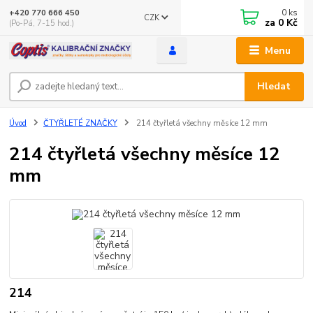
0
ks
+420 770 666 450
CZK
za
0 Kč
(Po-Pá, 7-15 hod.)
Menu
Hledat
Úvod
ČTYŘLETÉ ZNAČKY
214 čtyřletá všechny měsíce 12 mm
214 čtyřletá všechny měsíce 12
mm
214