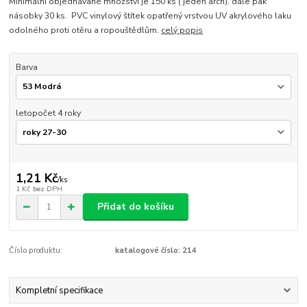
Minimální objednávané množství je 150 ks ( jeden arch). dále pak
násobky 30 ks. PVC vinylový štítek opatřený vrstvou UV akrylového laku
odolného proti otěru a ropouštědlům.
celý popis
Barva
letopočet 4 roky
1,21 Kč
/
ks
1 Kč
bez DPH
Přidat do košíku
Číslo produktu:
katalogové číslo: 214
Kompletní specifikace