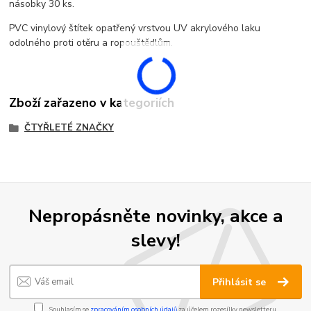
násobky 30 ks.
PVC vinylový štítek opatřený vrstvou UV akrylového laku
odolného proti otěru a ropouštědlům.
Zboží zařazeno v kategoriích
ČTYŘLETÉ ZNAČKY
Nepropásněte novinky, akce a
slevy!
Přihlásit se
Souhlasím se
zpracováním osobních údajů
za účelem rozesílky newsletteru.