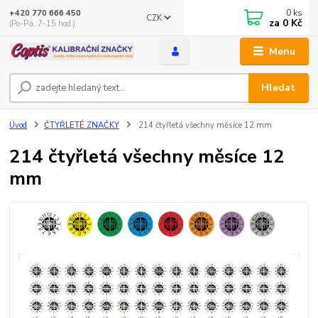
0
ks
+420 770 666 450
CZK
za
0 Kč
(Po-Pá, 7-15 hod.)
Menu
Hledat
Úvod
ČTYŘLETÉ ZNAČKY
214 čtyřletá všechny měsíce 12 mm
214 čtyřletá všechny měsíce 12
mm