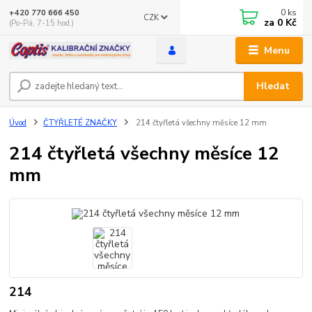
0
ks
+420 770 666 450
CZK
za
0 Kč
(Po-Pá, 7-15 hod.)
Menu
Hledat
Úvod
ČTYŘLETÉ ZNAČKY
214 čtyřletá všechny měsíce 12 mm
214 čtyřletá všechny měsíce 12
mm
214