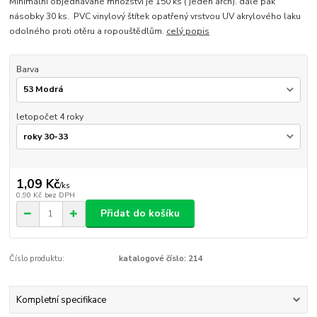
Minimální objednávané množství je 150 ks ( jeden arch). dále pak
násobky 30 ks. PVC vinylový štítek opatřený vrstvou UV akrylového laku
odolného proti otěru a ropouštědlům.
celý popis
Barva
letopočet 4 roky
1,09 Kč
/
ks
0,90 Kč
bez DPH
Přidat do košíku
Číslo produktu:
katalogové číslo: 214
Kompletní specifikace