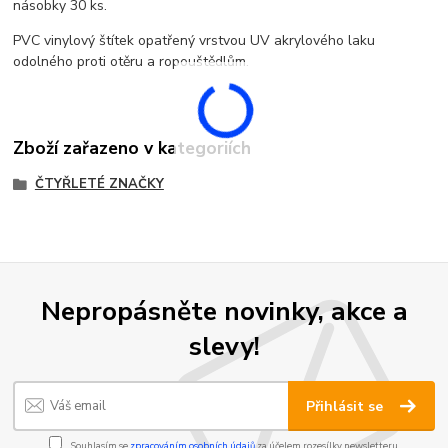
násobky 30 ks.
PVC vinylový štítek opatřený vrstvou UV akrylového laku
odolného proti otěru a ropouštědlům.
Zboží zařazeno v kategoriích
ČTYŘLETÉ ZNAČKY
Nepropásněte novinky, akce a
slevy!
Přihlásit se
Souhlasím se
zpracováním osobních údajů
za účelem rozesílky newsletteru.