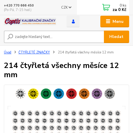
0
ks
+420 770 666 450
CZK
za
0 Kč
(Po-Pá, 7-15 hod.)
Menu
Hledat
Úvod
ČTYŘLETÉ ZNAČKY
214 čtyřletá všechny měsíce 12 mm
214 čtyřletá všechny měsíce 12
mm