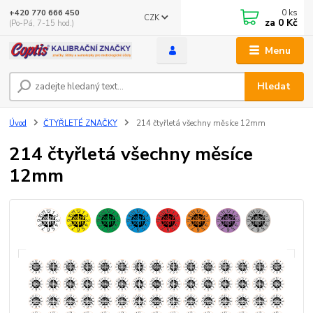
0
ks
+420 770 666 450
CZK
za
0 Kč
(Po-Pá, 7-15 hod.)
Menu
Hledat
Úvod
ČTYŘLETÉ ZNAČKY
214 čtyřletá všechny měsíce 12mm
214 čtyřletá všechny měsíce
12mm