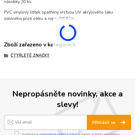
násobky 30 ks.
PVC vinylový štítek opatřený vrstvou UV akrylového laku
odolného proti otěru a ropouštědlům.
Zboží zařazeno v kategoriích
ČTYŘLETÉ ZNAČKY
Nepropásněte novinky, akce a
slevy!
Přihlásit se
Souhlasím se
zpracováním osobních údajů
za účelem rozesílky newsletteru.