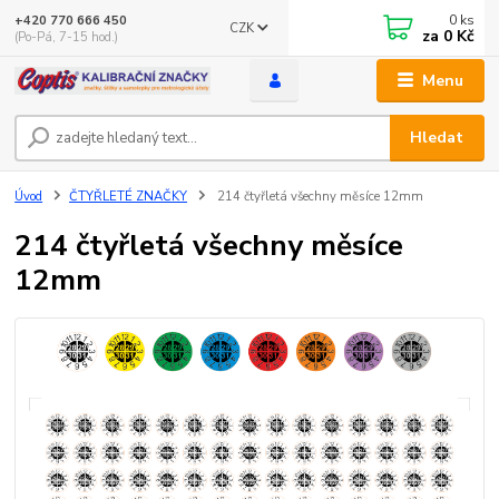
0
ks
+420 770 666 450
CZK
za
0 Kč
(Po-Pá, 7-15 hod.)
Menu
Hledat
Úvod
ČTYŘLETÉ ZNAČKY
214 čtyřletá všechny měsíce 12mm
214 čtyřletá všechny měsíce
12mm