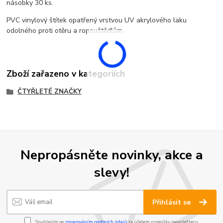
násobky 30 ks.
PVC vinylový štítek opatřený vrstvou UV akrylového laku
odolného proti otěru a ropouštědlům.
Zboží zařazeno v kategoriích
ČTYŘLETÉ ZNAČKY
Nepropásněte novinky, akce a
slevy!
Přihlásit se
Souhlasím se
zpracováním osobních údajů
za účelem rozesílky newsletteru.