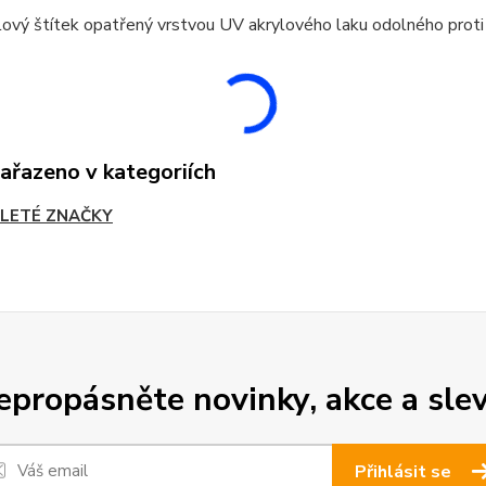
ový štítek opatřený vrstvou UV akrylového laku odolného proti
zařazeno v kategoriích
LETÉ ZNAČKY
epropásněte novinky, akce a slev
Přihlásit se