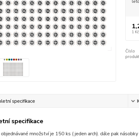
let
1,
1 Kč
Číslo
produkt
etní specifikace
tní specifikace
 objednávané množství je 150 ks ( jeden arch). dále pak násobky