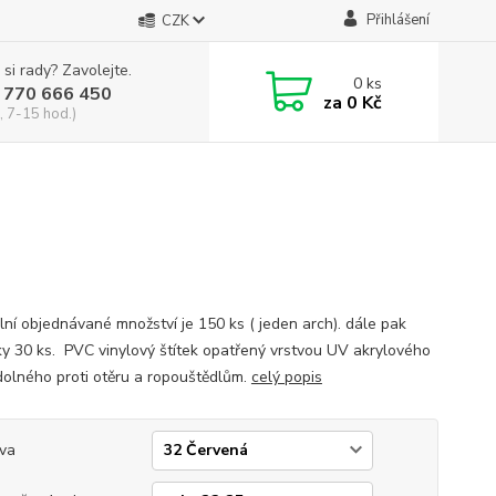
Přihlášení
CZK
 si rady? Zavolejte.
0
ks
 770 666 450
za
0 Kč
, 7-15 hod.)
lní objednávané množství je 150 ks ( jeden arch). dále pak
y 30 ks. PVC vinylový štítek opatřený vrstvou UV akrylového
dolného proti otěru a ropouštědlům.
celý popis
va