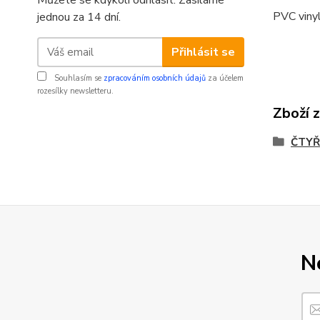
Můžete se kdykoli odhlásit. Zasíláme
PVC vinyl
jednou za 14 dní.
Přihlásit se
Souhlasím se
zpracováním osobních údajů
za účelem
rozesílky newsletteru.
Zboží 
ČTYŘ
N