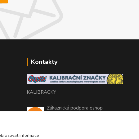
Kontakty
KALIBRACKY
Zákaznická podpora eshop
+420 770 666 450
(Po-Pá, 7-15 hod.)
obrazovat informace
coptis@coptis.cz