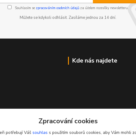
Souhlasím se
zpracováním osobních údajů
za účelem rozesílky newsletteru.
Můžete se kdykoli odhlásit. Zasíláme jednou za 14 dní.
Kde nás najdete
Zpracování cookies
eři potřebují Váš
souhlas
s použitím souborů cookies, aby Vám mohli z