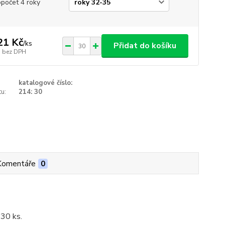
opočet 4 roky
21 Kč
/
ks
Přidat do košíku
bez DPH
katalogové číslo:
u:
214: 30
Komentáře
0
 30 ks.