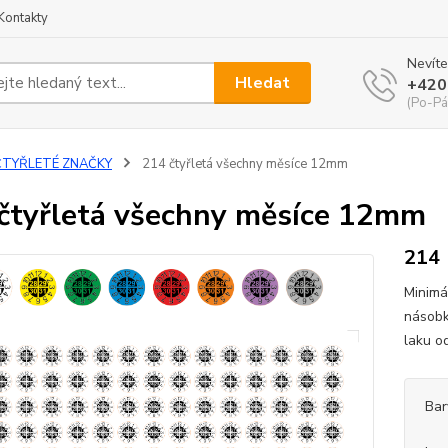
Kontakty
Nevíte
Hledat
+420
(Po-Pá
ČTYŘLETÉ ZNAČKY
214 čtyřletá všechny měsíce 12mm
čtyřletá všechny měsíce 12mm
214
Minimá
násobk
laku o
Bar