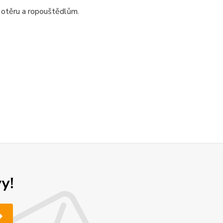
 otěru a ropouštědlům.
y!