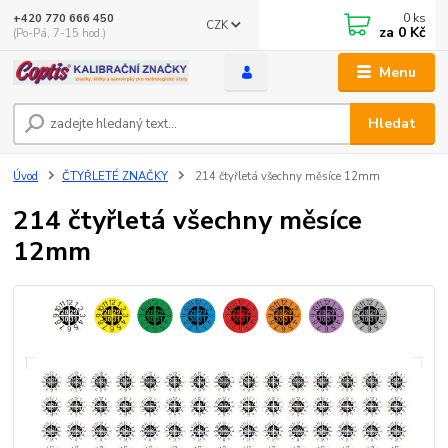
0
ks
+420 770 666 450
CZK
za
0 Kč
(Po-Pá, 7-15 hod.)
Menu
Hledat
Úvod
ČTYŘLETÉ ZNAČKY
214 čtyřletá všechny měsíce 12mm
214 čtyřletá všechny měsíce
12mm