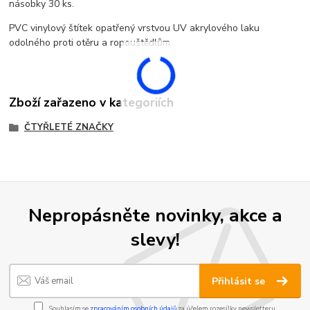
násobky 30 ks.
PVC vinylový štítek opatřený vrstvou UV akrylového laku
odolného proti otěru a ropouštědlům.
Zboží zařazeno v kategoriích
ČTYŘLETÉ ZNAČKY
Nepropásněte novinky, akce a
slevy!
Přihlásit se
Souhlasím se
zpracováním osobních údajů
za účelem rozesílky newsletteru.