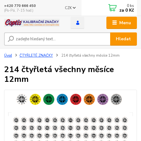
0
ks
+420 770 666 450
CZK
za
0 Kč
(Po-Pá, 7-15 hod.)
Menu
Hledat
Úvod
ČTYŘLETÉ ZNAČKY
214 čtyřletá všechny měsíce 12mm
214 čtyřletá všechny měsíce
12mm