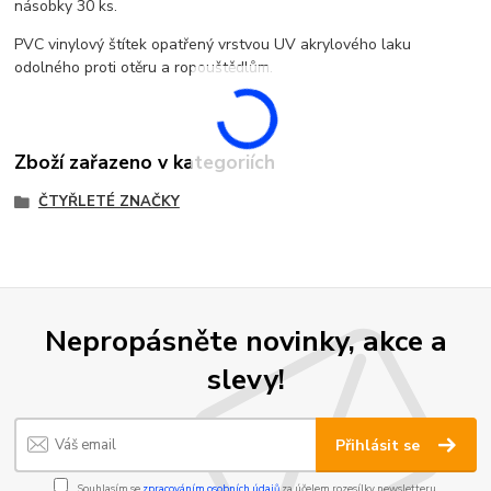
násobky 30 ks.
PVC vinylový štítek opatřený vrstvou UV akrylového laku
odolného proti otěru a ropouštědlům.
Zboží zařazeno v kategoriích
ČTYŘLETÉ ZNAČKY
Nepropásněte novinky, akce a
slevy!
Přihlásit se
Souhlasím se
zpracováním osobních údajů
za účelem rozesílky newsletteru.