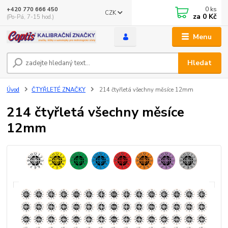
0
ks
+420 770 666 450
CZK
za
0 Kč
(Po-Pá, 7-15 hod.)
Menu
Hledat
Úvod
ČTYŘLETÉ ZNAČKY
214 čtyřletá všechny měsíce 12mm
214 čtyřletá všechny měsíce
12mm