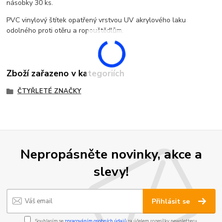
násobky 30 ks.
PVC vinylový štítek opatřený vrstvou UV akrylového laku
odolného proti otěru a ropouštědlům.
Zboží zařazeno v kategoriích
ČTYŘLETÉ ZNAČKY
Nepropásněte novinky, akce a
slevy!
Přihlásit se
Souhlasím se
zpracováním osobních údajů
za účelem rozesílky newsletteru.