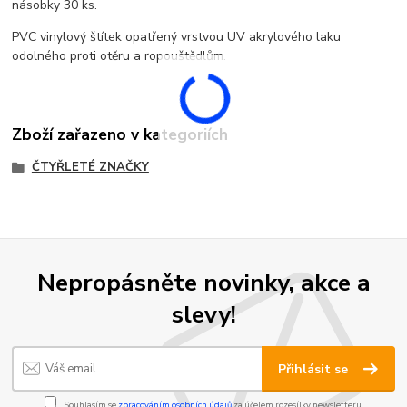
násobky 30 ks.
PVC vinylový štítek opatřený vrstvou UV akrylového laku
odolného proti otěru a ropouštědlům.
Zboží zařazeno v kategoriích
ČTYŘLETÉ ZNAČKY
Nepropásněte novinky, akce a
slevy!
Přihlásit se
Souhlasím se
zpracováním osobních údajů
za účelem rozesílky newsletteru.