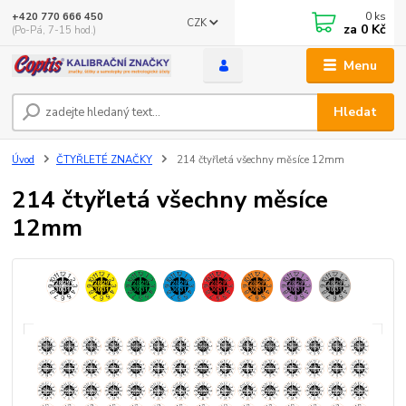
0
ks
+420 770 666 450
CZK
za
0 Kč
(Po-Pá, 7-15 hod.)
Menu
Hledat
Úvod
ČTYŘLETÉ ZNAČKY
214 čtyřletá všechny měsíce 12mm
214 čtyřletá všechny měsíce
12mm