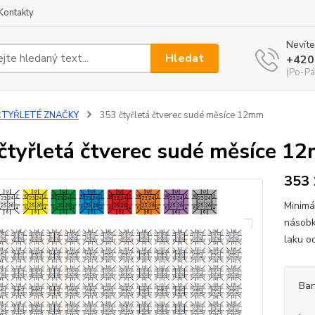
Kontakty
Nevíte
Hledat
+420
(Po-Pá
ČTYŘLETÉ ZNAČKY
353 čtyřletá čtverec sudé měsíce 12mm
čtyřletá čtverec sudé měsíce 1
353
Minimá
násobk
laku o
Bar