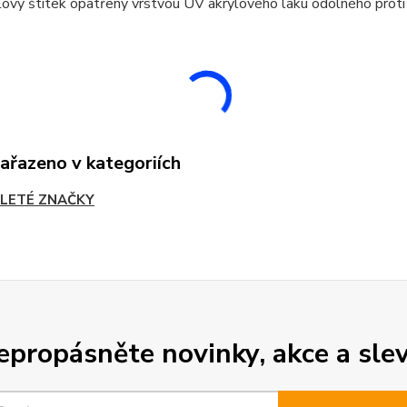
ový štítek opatřený vrstvou UV akrylového laku odolného proti
zařazeno v kategoriích
LETÉ ZNAČKY
epropásněte novinky, akce a slev