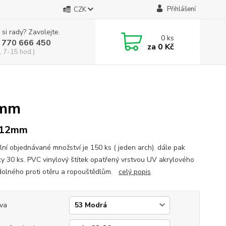
Přihlášení
CZK
 si rady? Zavolejte.
0
ks
 770 666 450
za
0 Kč
, 7-15 hod.)
2mm
 12mm
lní objednávané množství je 150 ks ( jeden arch). dále pak
y 30 ks. PVC vinylový štítek opatřený vrstvou UV akrylového
dolného proti otěru a ropouštědlům.
celý popis
va