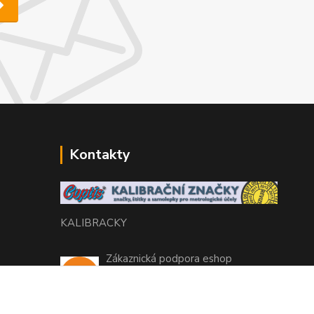
Kontakty
KALIBRACKY
Zákaznická podpora eshop
+420 770 666 450
(Po-Pá, 7-15 hod.)