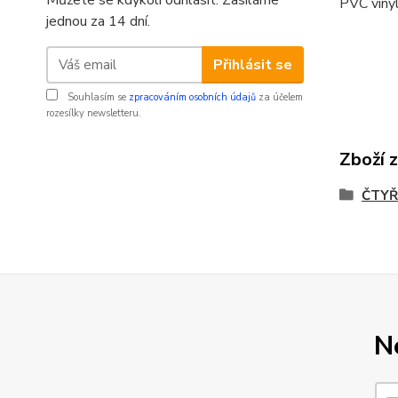
Můžete se kdykoli odhlásit. Zasíláme
PVC vinyl
jednou za 14 dní.
Přihlásit se
Souhlasím se
zpracováním osobních údajů
za účelem
rozesílky newsletteru.
Zboží 
ČTYŘ
N