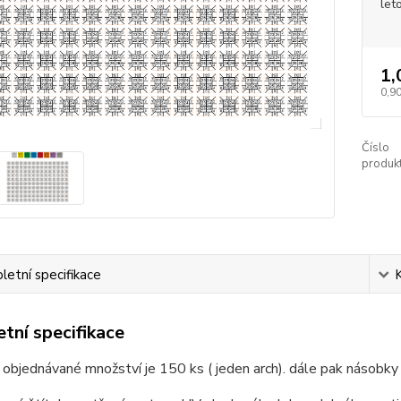
let
1,
0,90
Číslo
produkt
etní specifikace
tní specifikace
 objednávané množství je 150 ks ( jeden arch). dále pak násobky