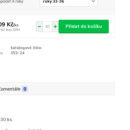
opočet 4 roky
09 Kč
/
ks
Přidat do košíku
 Kč
bez DPH
katalogové číslo:
u:
353: 24
Komentáře
0
 30 ks.