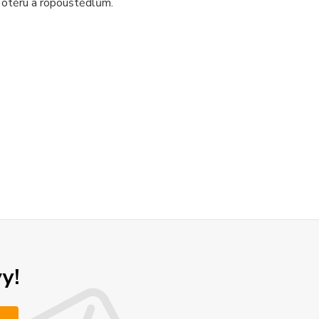
 otěru a ropouštědlům.
y!