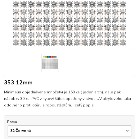
353 12mm
Minimální objednávané množství je 150 ks ( jeden arch). dále pak
násobky 30 ks. PVC vinylový štítek opatřený vrstvou UV akrylového laku
odolného proti otěru a ropouštědlům.
celý popis
Barva