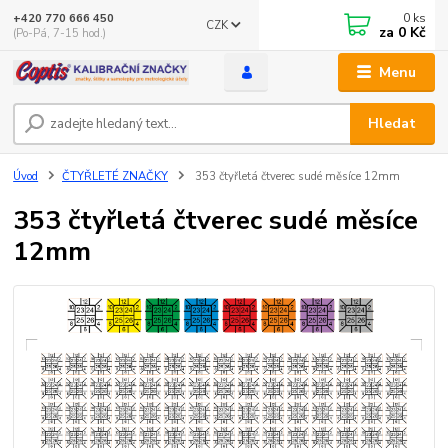
0
ks
+420 770 666 450
CZK
za
0 Kč
(Po-Pá, 7-15 hod.)
Menu
Hledat
Úvod
ČTYŘLETÉ ZNAČKY
353 čtyřletá čtverec sudé měsíce 12mm
353 čtyřletá čtverec sudé měsíce
12mm