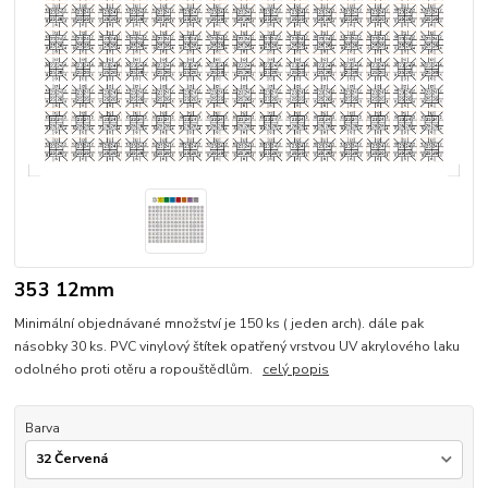
353 12mm
Minimální objednávané množství je 150 ks ( jeden arch). dále pak
násobky 30 ks. PVC vinylový štítek opatřený vrstvou UV akrylového laku
odolného proti otěru a ropouštědlům.
celý popis
Barva