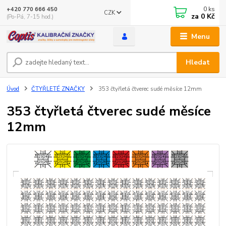
0
ks
+420 770 666 450
CZK
za
0 Kč
(Po-Pá, 7-15 hod.)
Menu
Hledat
Úvod
ČTYŘLETÉ ZNAČKY
353 čtyřletá čtverec sudé měsíce 12mm
353 čtyřletá čtverec sudé měsíce
12mm