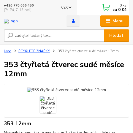
0
ks
+420 770 666 450
CZK
za
0 Kč
(Po-Pá, 7-15 hod.)
Menu
Hledat
Úvod
ČTYŘLETÉ ZNAČKY
353 čtyřletá čtverec sudé měsíce 12mm
353 čtyřletá čtverec sudé měsíce
12mm
353 12mm
Minimální objednávané množství je 150 ks ( jeden arch). dále pak