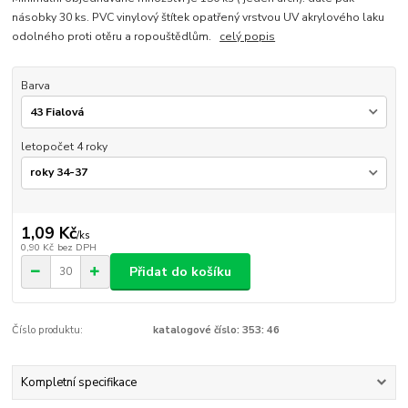
násobky 30 ks. PVC vinylový štítek opatřený vrstvou UV akrylového laku
odolného proti otěru a ropouštědlům.
celý popis
Barva
letopočet 4 roky
1,09 Kč
/
ks
0,90 Kč
bez DPH
Přidat do košíku
Číslo produktu:
katalogové číslo: 353: 46
Kompletní specifikace