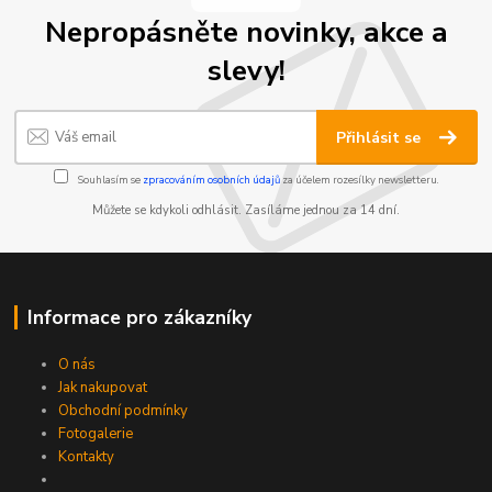
Nepropásněte novinky, akce a
slevy!
Přihlásit se
Souhlasím se
zpracováním osobních údajů
za účelem rozesílky newsletteru.
Můžete se kdykoli odhlásit. Zasíláme jednou za 14 dní.
Informace pro zákazníky
O nás
Jak nakupovat
Obchodní podmínky
Fotogalerie
Kontakty