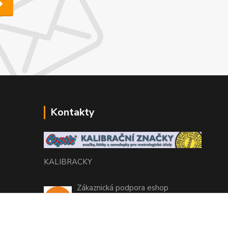
Kontakty
KALIBRACKY
Zákaznická podpora eshop
+420 770 666 450
(Po-Pá, 7-15 hod.)