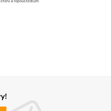
 otěru a ropouštědlům.
y!