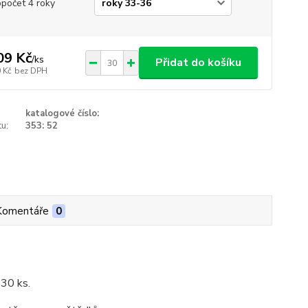
opočet 4 roky
09 Kč
/
ks
Přidat do košíku
 Kč
bez DPH
katalogové číslo:
u:
353: 52
Komentáře
0
 30 ks.