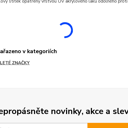
ový štítek opatřený vrstvou UV akrylového laku odolného proti
zařazeno v kategoriích
LETÉ ZNAČKY
epropásněte novinky, akce a slev