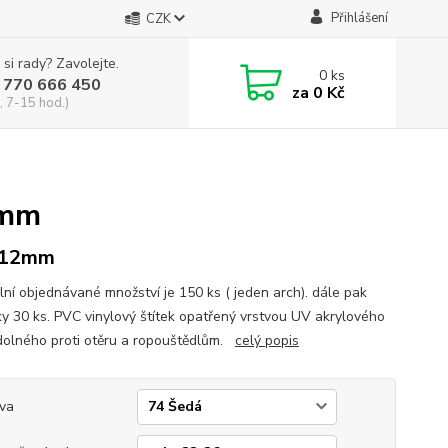
Přihlášení
CZK
 si rady? Zavolejte.
0
ks
 770 666 450
za
0 Kč
, 7-15 hod.)
2mm
 12mm
lní objednávané množství je 150 ks ( jeden arch). dále pak
y 30 ks. PVC vinylový štítek opatřený vrstvou UV akrylového
dolného proti otěru a ropouštědlům.
celý popis
va