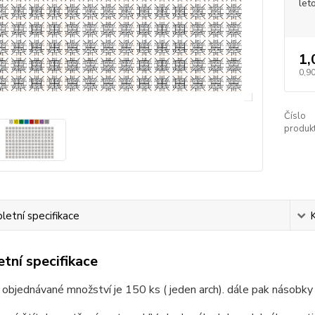
let
1,
0,90
Číslo
produkt
etní specifikace
tní specifikace
 objednávané množství je 150 ks ( jeden arch). dále pak násobky