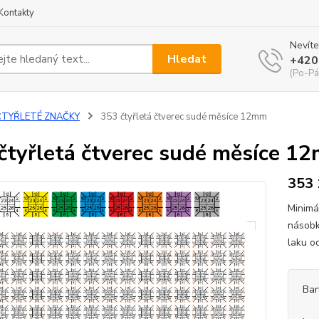
Kontakty
Nevíte
Hledat
+420
(Po-Pá
ČTYŘLETÉ ZNAČKY
353 čtyřletá čtverec sudé měsíce 12mm
čtyřletá čtverec sudé měsíce 1
353
Minimá
násobk
laku o
Bar