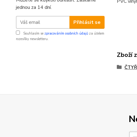
Můžete se kdykoli odhlásit. Zasíláme
PVC vinyl
jednou za 14 dní.
Přihlásit se
Souhlasím se
zpracováním osobních údajů
za účelem
rozesílky newsletteru.
Zboží 
ČTYŘ
N