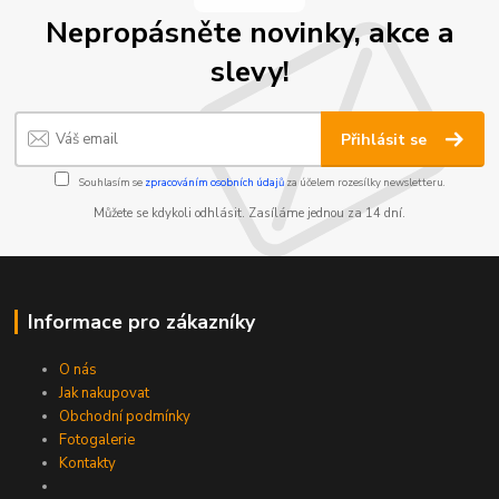
Nepropásněte novinky, akce a
slevy!
Přihlásit se
Souhlasím se
zpracováním osobních údajů
za účelem rozesílky newsletteru.
Můžete se kdykoli odhlásit. Zasíláme jednou za 14 dní.
Informace pro zákazníky
O nás
Jak nakupovat
Obchodní podmínky
Fotogalerie
Kontakty