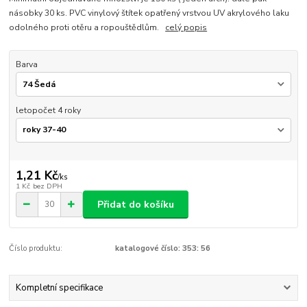
násobky 30 ks. PVC vinylový štítek opatřený vrstvou UV akrylového laku
odolného proti otěru a ropouštědlům.
celý popis
Barva
letopočet 4 roky
1,21 Kč
/
ks
1 Kč
bez DPH
Přidat do košíku
Číslo produktu:
katalogové číslo: 353: 56
Kompletní specifikace