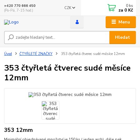
0
ks
+420 770 666 450
CZK
za
0 Kč
(Po-Pá, 7-15 hod.)
Menu
Hledat
Úvod
ČTYŘLETÉ ZNAČKY
353 čtyřletá čtverec sudé měsíce 12mm
353 čtyřletá čtverec sudé měsíce
12mm
353 12mm
Minimální objednávané množství je 150 ks ( jeden arch). dále pak