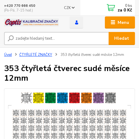
0
ks
+420 770 666 450
CZK
za
0 Kč
(Po-Pá, 7-15 hod.)
Menu
Hledat
Úvod
ČTYŘLETÉ ZNAČKY
353 čtyřletá čtverec sudé měsíce 12mm
353 čtyřletá čtverec sudé měsíce
12mm