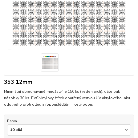
353 12mm
Minimální objednávané množství je 150 ks ( jeden arch). dále pak
násobky 30 ks. PVC vinylový štítek opatřený vrstvou UV akrylového laku
odolného proti otěru a ropouštědlům.
celý popis
Barva