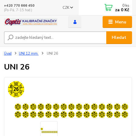
0
ks
+420 770 666 450
CZK
za
0 Kč
(Po-Pá, 7-15 hod.)
Menu
Hledat
Úvod
UNI 12 mm
UNI 26
UNI 26