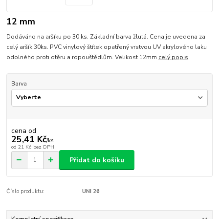
12 mm
Dodáváno na aršíku po 30 ks. Základní barva žlutá. Cena je uvedena za
celý aršík 30ks. PVC vinylový štítek opatřený vrstvou UV akrylového laku
odolného proti otěru a ropouštědlům. Velikost 12mm
celý popis
Barva
cena od
25,41 Kč
/
ks
od
21 Kč
bez DPH
Přidat do košíku
Číslo produktu:
UNI 26