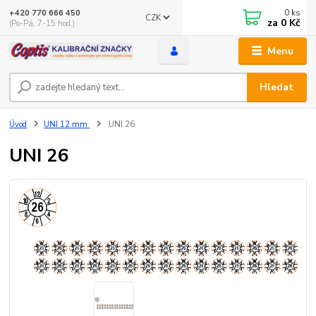
0
ks
+420 770 666 450
CZK
za
0 Kč
(Po-Pá, 7-15 hod.)
Menu
Hledat
Úvod
UNI 12 mm
UNI 26
UNI 26