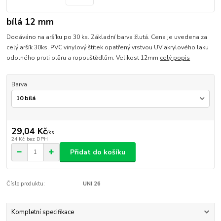
bílá 12 mm
Dodáváno na aršíku po 30 ks. Základní barva žlutá. Cena je uvedena za
celý aršík 30ks. PVC vinylový štítek opatřený vrstvou UV akrylového laku
odolného proti otěru a ropouštědlům. Velikost 12mm
celý popis
Barva
29,04 Kč
/
ks
24 Kč
bez DPH
Přidat do košíku
Číslo produktu:
UNI 26
Kompletní specifikace