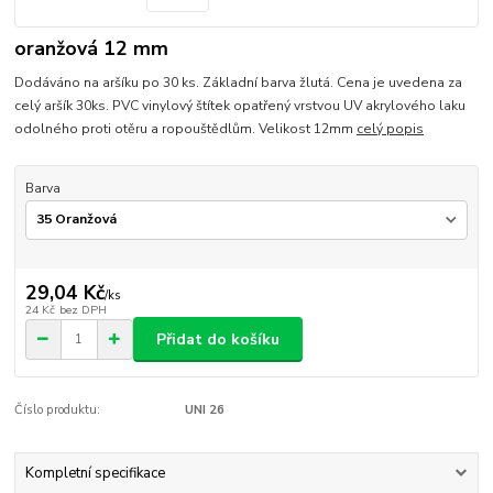
oranžová 12 mm
Dodáváno na aršíku po 30 ks. Základní barva žlutá. Cena je uvedena za
celý aršík 30ks. PVC vinylový štítek opatřený vrstvou UV akrylového laku
odolného proti otěru a ropouštědlům. Velikost 12mm
celý popis
Barva
29,04 Kč
/
ks
24 Kč
bez DPH
Přidat do košíku
Číslo produktu:
UNI 26
Kompletní specifikace