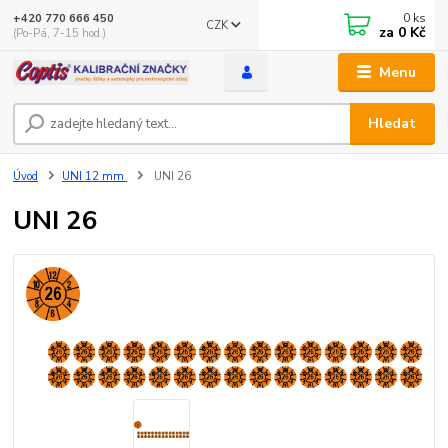
0
ks
+420 770 666 450
CZK
za
0 Kč
(Po-Pá, 7-15 hod.)
Menu
Hledat
Úvod
UNI 12 mm
UNI 26
UNI 26