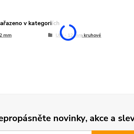
zařazeno v kategoriích
12 mm
UNI - 12 mm kruhové
epropásněte novinky, akce a slev