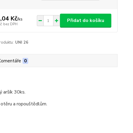
,04 Kč
/
ks
Přidat do košíku
Kč
bez DPH
roduktu:
UNI 26
Komentáře
0
ý aršík 30ks.
 otěru a ropouštědlům.