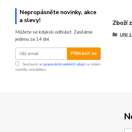
Nepropásněte novinky, akce
a slevy!
Zboží 
Můžete se kdykoli odhlásit. Zasíláme
UNI 
jednou za 14 dní.
Přihlásit se
Souhlasím se
zpracováním osobních údajů
za účelem
rozesílky newsletteru.
N