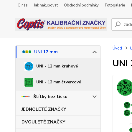
O nás
Jak nakupovat
Obchodní podmínky
Fotogalerie
Úvod
UNI 12 mm
UNI 
UNI - 12 mm kruhové
UNI - 12 mm čtvercové
Štítky bez tisku
JEDNOLETÉ ZNAČKY
DVOULETÉ ZNAČKY