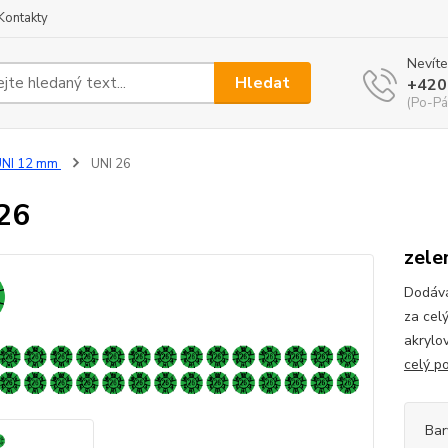
Kontakty
Nevíte
Hledat
+420
(Po-Pá
UNI 12 mm
UNI 26
26
zele
Dodává
za cel
akrylo
celý p
Bar