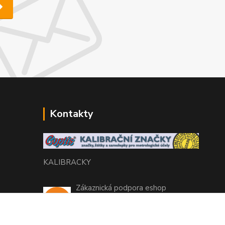
Kontakty
KALIBRACKY
Zákaznická podpora eshop
+420 770 666 450
(Po-Pá, 7-15 hod.)