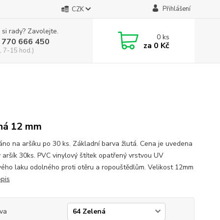
Přihlášení
CZK
 si rady? Zavolejte.
0
ks
 770 666 450
za
0 Kč
, 7-15 hod.)
ná 12 mm
no na aršíku po 30 ks. Základní barva žlutá. Cena je uvedena
ý aršík 30ks. PVC vinylový štítek opatřený vrstvou UV
vého laku odolného proti otěru a ropouštědlům. Velikost 12mm
opis
va