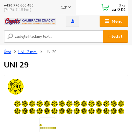
0
ks
+420 770 666 450
CZK
za
0 Kč
(Po-Pá, 7-15 hod.)
Menu
Hledat
Úvod
UNI 12 mm
UNI 29
UNI 29