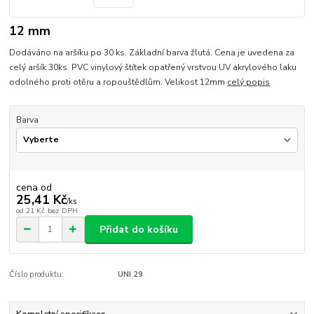
12 mm
Dodáváno na aršíku po 30 ks. Základní barva žlutá. Cena je uvedena za
celý aršík 30ks. PVC vinylový štítek opatřený vrstvou UV akrylového laku
odolného proti otěru a ropouštědlům. Velikost 12mm
celý popis
Barva
cena od
25,41 Kč
/
ks
od
21 Kč
bez DPH
Přidat do košíku
Číslo produktu:
UNI 29