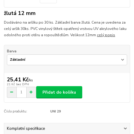
žlutá 12 mm
Dodáváno na aršíku po 30 ks. Základní barva žlutá. Cena je uvedena za
celý aršík 30ks. PVC vinylový štítek opatřený vrstvou UV akrylového laku
odolného proti otěru a ropouštědlům. Velikost 12mm
celý popis
Barva
25,41 Kč
/
ks
21 Kč
bez DPH
Přidat do košíku
Číslo produktu:
UNI 29
Kompletní specifikace