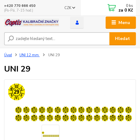
0
ks
+420 770 666 450
CZK
za
0 Kč
(Po-Pá, 7-15 hod.)
Menu
Hledat
Úvod
UNI 12 mm
UNI 29
UNI 29