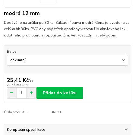
modrá 12 mm
Dodáváno na aršíku po 30 ks. Základní barva modrá. Cena je uvedena za
celý aršík 30ks. PVC vinylový štítek opatřený vrstvou UV akrylového laku
odolného proti otěru a ropouštědlům. Velikost 12mm
celý popis
Barva
25,41 Kč
/
ks
21 Kč
bez DPH
Přidat do košíku
Číslo produktu:
UNI 31
Kompletní specifikace