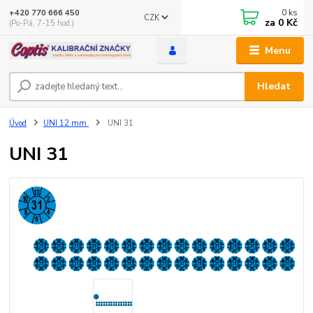
0
ks
+420 770 666 450
CZK
za
0 Kč
(Po-Pá, 7-15 hod.)
Menu
Hledat
Úvod
UNI 12 mm
UNI 31
UNI 31