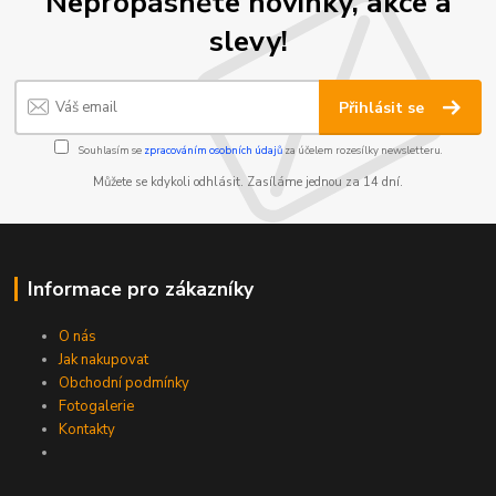
Nepropásněte novinky, akce a
slevy!
Přihlásit se
Souhlasím se
zpracováním osobních údajů
za účelem rozesílky newsletteru.
Můžete se kdykoli odhlásit. Zasíláme jednou za 14 dní.
Informace pro zákazníky
O nás
Jak nakupovat
Obchodní podmínky
Fotogalerie
Kontakty