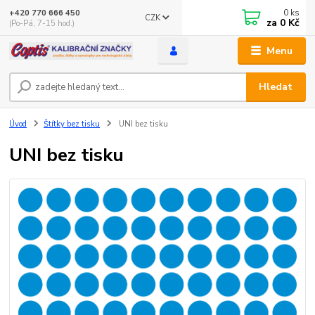
0
ks
+420 770 666 450
CZK
za
0 Kč
(Po-Pá, 7-15 hod.)
Menu
Hledat
Úvod
Štítky bez tisku
UNI bez tisku
UNI bez tisku