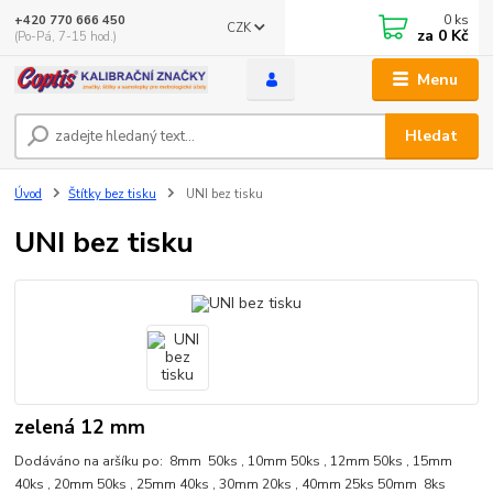
0
ks
+420 770 666 450
CZK
za
0 Kč
(Po-Pá, 7-15 hod.)
Menu
Hledat
Úvod
Štítky bez tisku
UNI bez tisku
UNI bez tisku
zelená 12 mm
Dodáváno na aršíku po: 8mm 50ks , 10mm 50ks , 12mm 50ks , 15mm
40ks , 20mm 50ks , 25mm 40ks , 30mm 20ks , 40mm 25ks 50mm 8ks