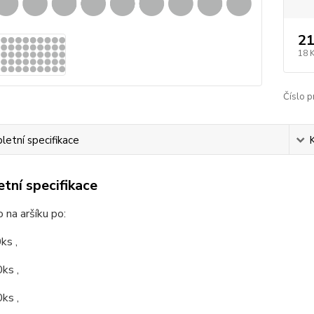
21
18 
Číslo p
etní specifikace
tní specifikace
na aršíku po:
s ,
ks ,
ks ,