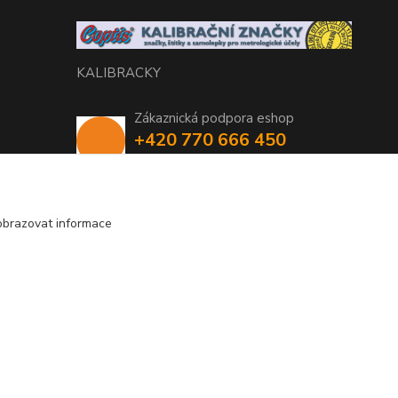
KALIBRACKY
Zákaznická podpora eshop
+420 770 666 450
(Po-Pá, 7-15 hod.)
coptis@coptis.cz
obrazovat informace
Vytvořeno na
Eshop-rychle.cz