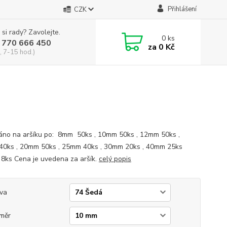
Přihlášení
CZK
 si rady? Zavolejte.
0
ks
 770 666 450
za
0 Kč
, 7-15 hod.)
no na aršíku po: 8mm 50ks , 10mm 50ks , 12mm 50ks ,
0ks , 20mm 50ks , 25mm 40ks , 30mm 20ks , 40mm 25ks
ks Cena je uvedena za aršík.
celý popis
va
měr