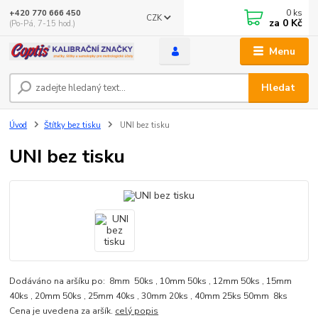
0
ks
+420 770 666 450
CZK
za
0 Kč
(Po-Pá, 7-15 hod.)
Menu
Hledat
Úvod
Štítky bez tisku
UNI bez tisku
UNI bez tisku
Dodáváno na aršíku po: 8mm 50ks , 10mm 50ks , 12mm 50ks , 15mm
40ks , 20mm 50ks , 25mm 40ks , 30mm 20ks , 40mm 25ks 50mm 8ks
Cena je uvedena za aršík.
celý popis