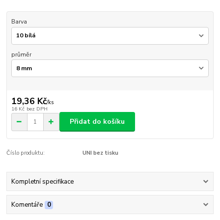
Barva
průměr
19,36 Kč
/
ks
16 Kč
bez DPH
Přidat do košíku
Číslo produktu:
UNI bez tisku
Kompletní specifikace
Komentáře
0