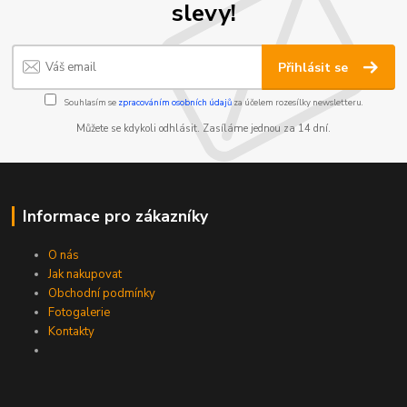
slevy!
Přihlásit se
Souhlasím se
zpracováním osobních údajů
za účelem rozesílky newsletteru.
Můžete se kdykoli odhlásit. Zasíláme jednou za 14 dní.
Informace pro zákazníky
O nás
Jak nakupovat
Obchodní podmínky
Fotogalerie
Kontakty