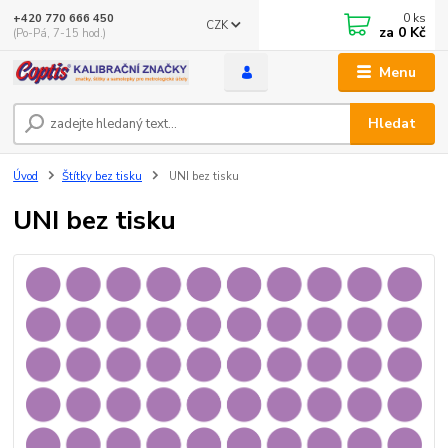
0
ks
+420 770 666 450
CZK
za
0 Kč
(Po-Pá, 7-15 hod.)
Menu
Hledat
Úvod
Štítky bez tisku
UNI bez tisku
UNI bez tisku