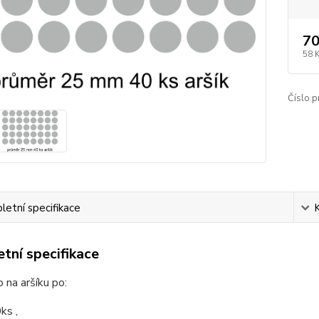
70
58 
Číslo p
etní specifikace
tní specifikace
na aršíku po:
s ,