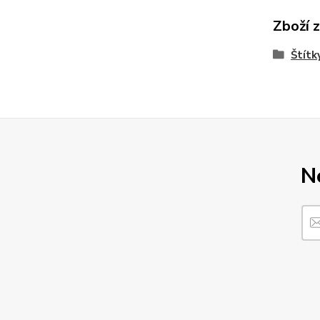
Zboží 
Štítk
N