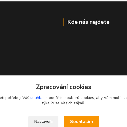
Kde nás najdete
Zpracování cookies
eři potřebují Váš
souhlas
s použitím souborů cookies, aby Vám mohli z
týkající se Vašich zájmů.
Souhlasím
Nastavení