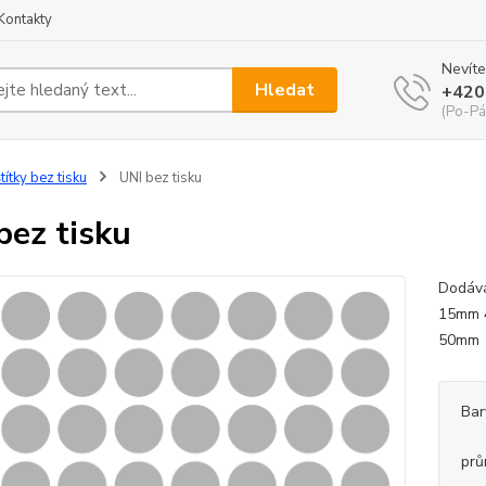
Kontakty
Nevíte
Hledat
+420
(Po-Pá
títky bez tisku
UNI bez tisku
bez tisku
Dodává
15mm 4
50mm 8
Bar
prů