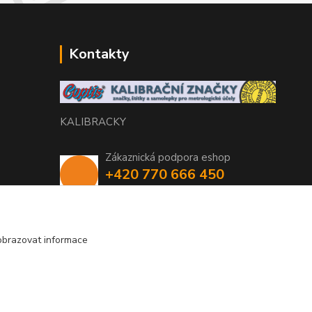
Kontakty
KALIBRACKY
Zákaznická podpora eshop
+420 770 666 450
(Po-Pá, 7-15 hod.)
coptis@coptis.cz
obrazovat informace