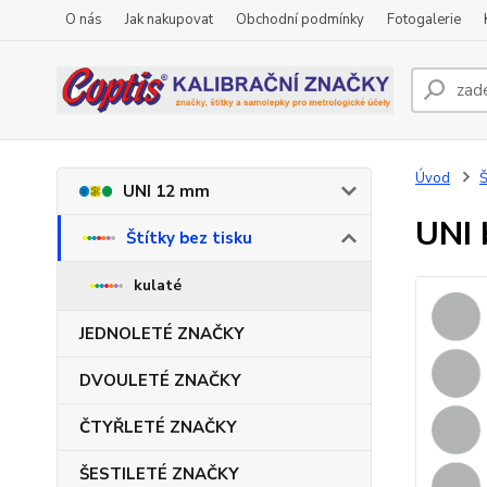
O nás
Jak nakupovat
Obchodní podmínky
Fotogalerie
Úvod
Š
UNI 12 mm
UNI 
Štítky bez tisku
kulaté
JEDNOLETÉ ZNAČKY
DVOULETÉ ZNAČKY
ČTYŘLETÉ ZNAČKY
ŠESTILETÉ ZNAČKY