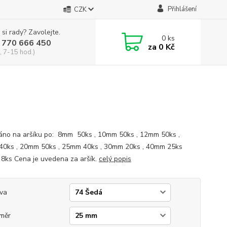
Přihlášení
CZK
 si rady? Zavolejte.
0
ks
 770 666 450
za
0 Kč
, 7-15 hod.)
no na aršíku po: 8mm 50ks , 10mm 50ks , 12mm 50ks ,
0ks , 20mm 50ks , 25mm 40ks , 30mm 20ks , 40mm 25ks
ks Cena je uvedena za aršík.
celý popis
va
měr