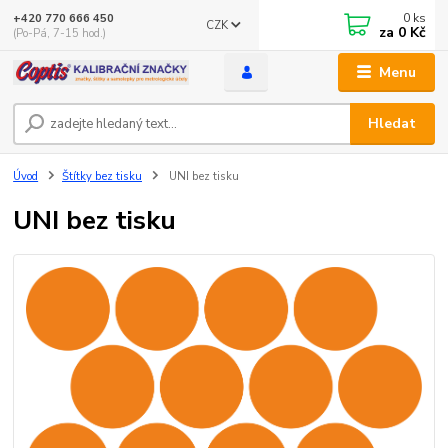
0
ks
+420 770 666 450
CZK
za
0 Kč
(Po-Pá, 7-15 hod.)
Menu
Hledat
Úvod
Štítky bez tisku
UNI bez tisku
UNI bez tisku