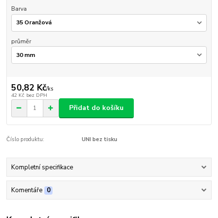
Barva
průměr
50,82 Kč
/
ks
42 Kč
bez DPH
Přidat do košíku
Číslo produktu:
UNI bez tisku
Kompletní specifikace
Komentáře
0