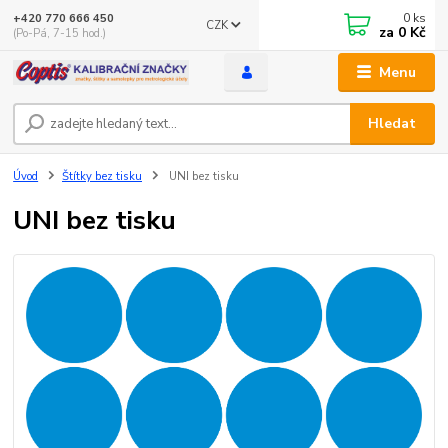
0
ks
+420 770 666 450
CZK
za
0 Kč
(Po-Pá, 7-15 hod.)
Menu
Hledat
Úvod
Štítky bez tisku
UNI bez tisku
UNI bez tisku