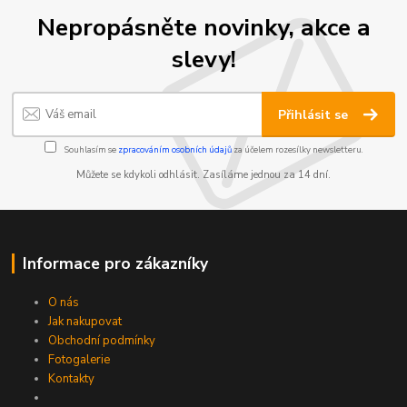
Nepropásněte novinky, akce a
slevy!
Přihlásit se
Souhlasím se
zpracováním osobních údajů
za účelem rozesílky newsletteru.
Můžete se kdykoli odhlásit. Zasíláme jednou za 14 dní.
Informace pro zákazníky
O nás
Jak nakupovat
Obchodní podmínky
Fotogalerie
Kontakty