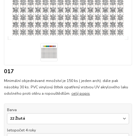
017
Minimální objednávané množství je 150 ks ( jeden arch). dále pak
násobky 30 ks. PVC vinylový štítek opatřený vrstvou UV akrylového laku
odolného proti otěru a ropouštědlům.
celý popis
Barva
letopočet 4 roky