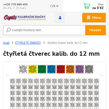
0
ks
+420 770 666 450
CZK
za
0 Kč
(Po-Pá, 7-15 hod.)
Menu
Hledat
Úvod
ČTYŘLETÉ ZNAČKY
čtyřletá čtverec kalib. do 12 mm
čtyřletá čtverec kalib. do 12 mm