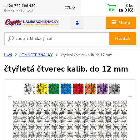
0
ks
+420 770 666 450
CZK
za
0 Kč
(Po-Pá, 7-15 hod.)
Menu
Hledat
Úvod
ČTYŘLETÉ ZNAČKY
čtyřletá čtverec kalib. do 12 mm
čtyřletá čtverec kalib. do 12 mm