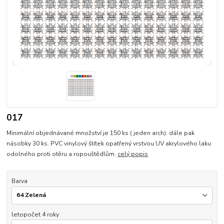
017
Minimální objednávané množství je 150 ks ( jeden arch). dále pak
násobky 30 ks. PVC vinylový štítek opatřený vrstvou UV akrylového laku
odolného proti otěru a ropouštědlům.
celý popis
Barva
letopočet 4 roky