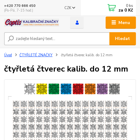
0
ks
+420 770 666 450
CZK
za
0 Kč
(Po-Pá, 7-15 hod.)
Menu
Hledat
Úvod
ČTYŘLETÉ ZNAČKY
čtyřletá čtverec kalib. do 12 mm
čtyřletá čtverec kalib. do 12 mm