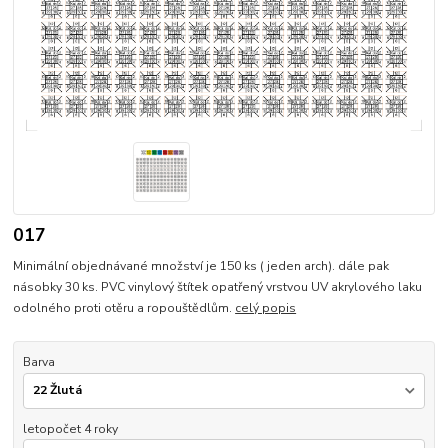
017
Minimální objednávané množství je 150 ks ( jeden arch). dále pak
násobky 30 ks. PVC vinylový štítek opatřený vrstvou UV akrylového laku
odolného proti otěru a ropouštědlům.
celý popis
Barva
letopočet 4 roky