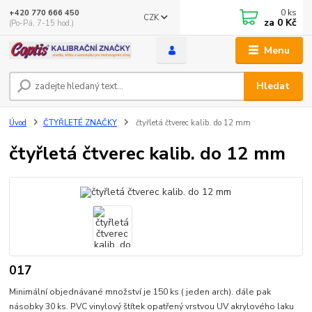
0
ks
+420 770 666 450
CZK
za
0 Kč
(Po-Pá, 7-15 hod.)
Menu
Hledat
Úvod
ČTYŘLETÉ ZNAČKY
čtyřletá čtverec kalib. do 12 mm
čtyřletá čtverec kalib. do 12 mm
017
Minimální objednávané množství je 150 ks ( jeden arch). dále pak
násobky 30 ks. PVC vinylový štítek opatřený vrstvou UV akrylového laku