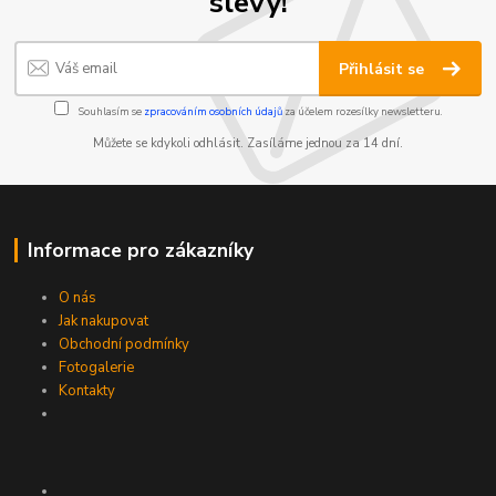
slevy!
Přihlásit se
Souhlasím se
zpracováním osobních údajů
za účelem rozesílky newsletteru.
Můžete se kdykoli odhlásit. Zasíláme jednou za 14 dní.
Informace pro zákazníky
O nás
Jak nakupovat
Obchodní podmínky
Fotogalerie
Kontakty