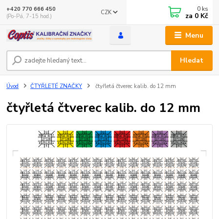
0
ks
+420 770 666 450
CZK
za
0 Kč
(Po-Pá, 7-15 hod.)
Menu
Hledat
Úvod
ČTYŘLETÉ ZNAČKY
čtyřletá čtverec kalib. do 12 mm
čtyřletá čtverec kalib. do 12 mm