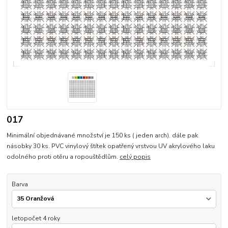
017
Minimální objednávané množství je 150 ks ( jeden arch). dále pak
násobky 30 ks. PVC vinylový štítek opatřený vrstvou UV akrylového laku
odolného proti otěru a ropouštědlům.
celý popis
Barva
letopočet 4 roky