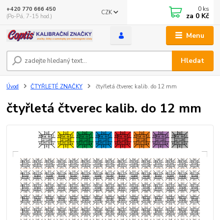
0
ks
+420 770 666 450
CZK
za
0 Kč
(Po-Pá, 7-15 hod.)
Menu
Hledat
Úvod
ČTYŘLETÉ ZNAČKY
čtyřletá čtverec kalib. do 12 mm
čtyřletá čtverec kalib. do 12 mm