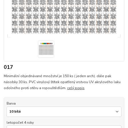
017
Minimální objednávané množství je 150 ks ( jeden arch). dále pak
násobky 30 ks. PVC vinylový štítek opatřený vrstvou UV akrylového laku
odolného proti otěru a ropouštědlům.
celý popis
Barva
letopočet 4 roky