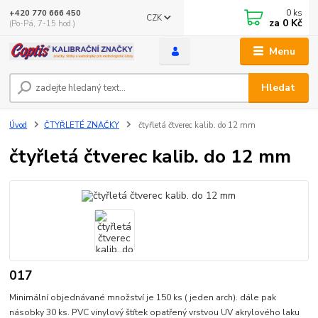
0
ks
+420 770 666 450
CZK
za
0 Kč
(Po-Pá, 7-15 hod.)
Menu
Hledat
Úvod
ČTYŘLETÉ ZNAČKY
čtyřletá čtverec kalib. do 12 mm
čtyřletá čtverec kalib. do 12 mm
017
Minimální objednávané množství je 150 ks ( jeden arch). dále pak
násobky 30 ks. PVC vinylový štítek opatřený vrstvou UV akrylového laku