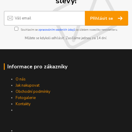
slevy!
Přihlásit se
Souhlasím se
zpracováním osobních údajů
za účelem rozesílky newsletteru.
Můžete se kdykoli odhlásit. Zasíláme jednou za 14 dní.
Informace pro zákazníky
O nás
Jak nakupovat
Obchodní podmínky
Fotogalerie
Kontakty