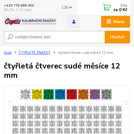
0
ks
+420 770 666 450
CZK
za
0 Kč
(Po-Pá, 7-15 hod.)
Menu
Hledat
Úvod
ČTYŘLETÉ ZNAČKY
čtyřletá čtverec sudé měsíce 12 mm
čtyřletá čtverec sudé měsíce 12
mm