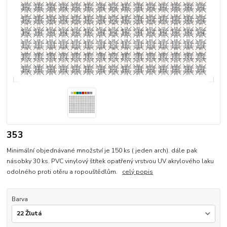
353
Minimální objednávané množství je 150 ks ( jeden arch). dále pak
násobky 30 ks. PVC vinylový štítek opatřený vrstvou UV akrylového laku
odolného proti otěru a ropouštědlům.
celý popis
Barva