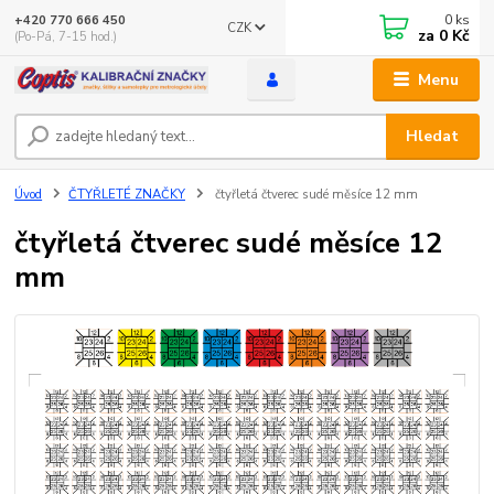
0
ks
+420 770 666 450
CZK
za
0 Kč
(Po-Pá, 7-15 hod.)
Menu
Hledat
Úvod
ČTYŘLETÉ ZNAČKY
čtyřletá čtverec sudé měsíce 12 mm
čtyřletá čtverec sudé měsíce 12
mm