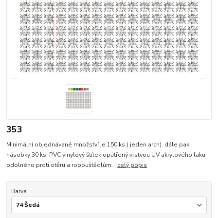
353
Minimální objednávané množství je 150 ks ( jeden arch). dále pak
násobky 30 ks. PVC vinylový štítek opatřený vrstvou UV akrylového laku
odolného proti otěru a ropouštědlům.
celý popis
Barva