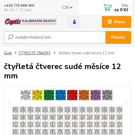
0
ks
+420 770 666 450
CZK
za
0 Kč
(Po-Pá, 7-15 hod.)
Menu
Hledat
Úvod
ČTYŘLETÉ ZNAČKY
čtyřletá čtverec sudé měsíce 12 mm
čtyřletá čtverec sudé měsíce 12
mm