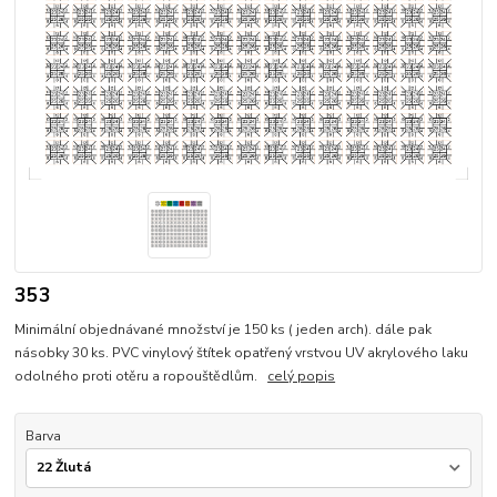
353
Minimální objednávané množství je 150 ks ( jeden arch). dále pak
násobky 30 ks. PVC vinylový štítek opatřený vrstvou UV akrylového laku
odolného proti otěru a ropouštědlům.
celý popis
Barva